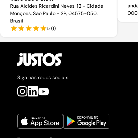
anda
Rua Alcides Ricardini Neves, 12 - Cidade
000,
Monções, São Paulo - SP, 04575-050,
Brasil
5
(
1
)
Siga nas redes sociais