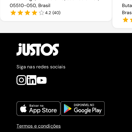
05510-050, Brasil
Buta
Bras
4.2
(
40
)
Siga nas redes sociais
Termos e condições