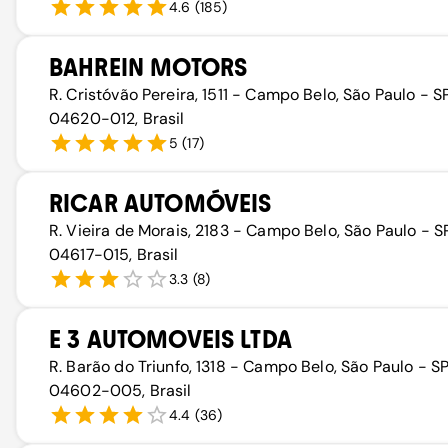
4.6
(
185
)
BAHREIN MOTORS
R. Cristóvão Pereira, 1511 - Campo Belo, São Paulo - SP
04620-012, Brasil
5
(
17
)
RICAR AUTOMÓVEIS
R. Vieira de Morais, 2183 - Campo Belo, São Paulo - SP
04617-015, Brasil
3.3
(
8
)
E 3 AUTOMOVEIS LTDA
R. Barão do Triunfo, 1318 - Campo Belo, São Paulo - SP
04602-005, Brasil
4.4
(
36
)