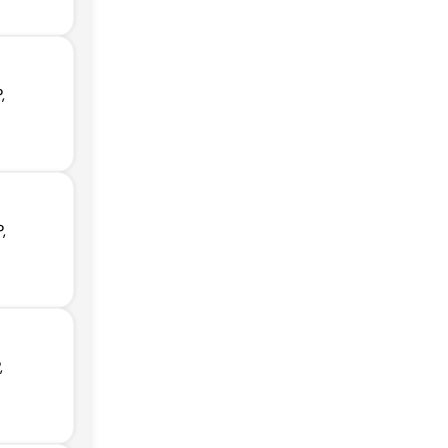
,
,
,