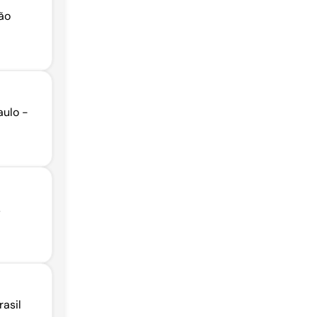
ão
aulo -
,
rasil