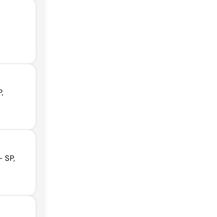
,
- SP,