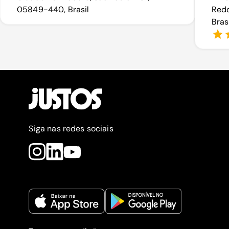
05849-440, Brasil
Redo
Bras
Siga nas redes sociais