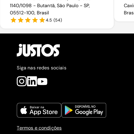
1140/1098 - Butantã, São Paulo - SP,
Caxi
05512-100, Brasil
Bras
4.5
(
54
)
Siga nas redes sociais
Termos e condições