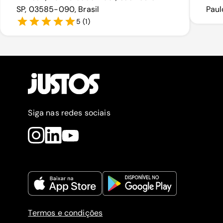
SP, 03585-090, Brasil
Paul
5
(
1
)
Siga nas redes sociais
Termos e condições