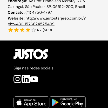
Endereço:
Av. Prof. Francisco Morato, 1706 -
Caxingui, São Paulo - SP, 05512-200, Brasil
Contato:
(11) 4750-1797
Website:
http://www.autostarjeep.com.br/?
pht=43011576624525499
4.2
(
500
)
Siga nas redes sociais