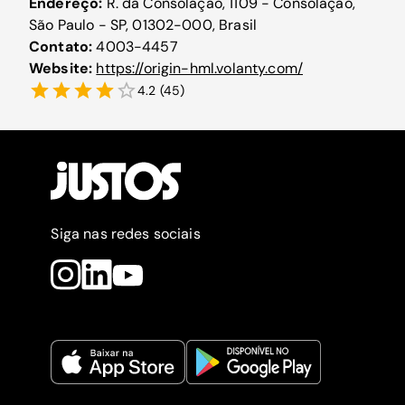
Endereço:
R. da Consolação, 1109 - Consolação,
São Paulo - SP, 01302-000, Brasil
Contato:
4003-4457
Website:
https://origin-hml.volanty.com/
4.2
(
45
)
Siga nas redes sociais