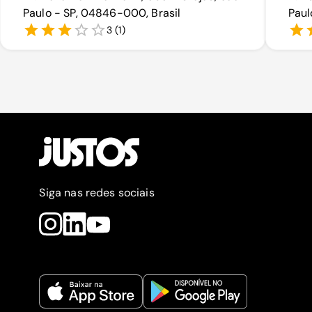
Paulo - SP, 04846-000, Brasil
Paul
3
(
1
)
Siga nas redes sociais