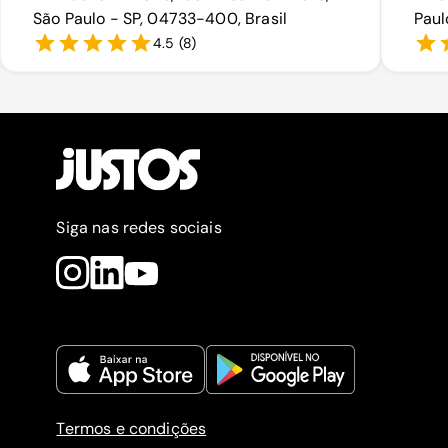
São Paulo - SP, 04733-400, Brasil
Paul
4.5
(
8
)
Siga nas redes sociais
Termos e condições