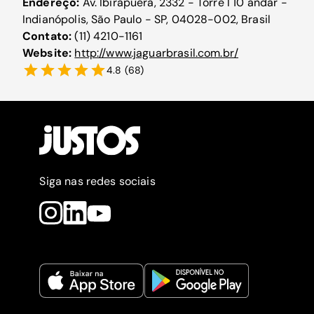
Endereço:
Av. Ibirapuera, 2332 - Torre I 10 andar -
Indianópolis, São Paulo - SP, 04028-002, Brasil
Contato:
(11) 4210-1161
Website:
http://www.jaguarbrasil.com.br/
4.8
(
68
)
Siga nas redes sociais