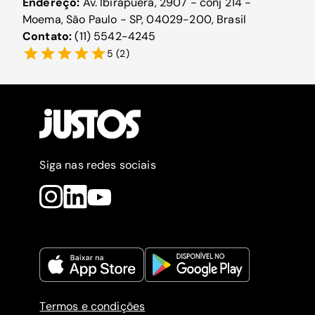
Endereço:
Av. Ibirapuera, 2907 - conj 214 -
Moema, São Paulo - SP, 04029-200, Brasil
Contato:
(11) 5542-4245
5
(
2
)
Siga nas redes sociais
Termos e condições