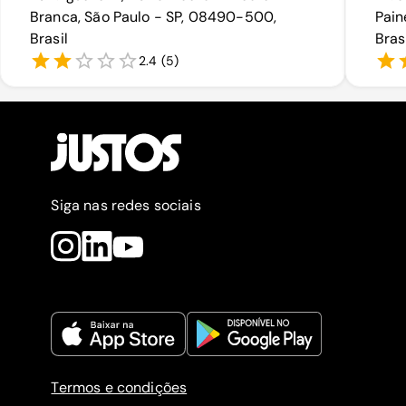
Branca, São Paulo - SP, 08490-500,
Pain
Brasil
Bras
2.4
(
5
)
Siga nas redes sociais
Termos e condições