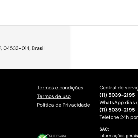
P, 04533-014, Brasil
Termos e condições
Central de servi
(11) 5039-2195
Termos de uso
WhatsApp dias ú
Política de Privacidade
(11) 5039-2195
‍Telefone 24h por
SAC:
informações gerai