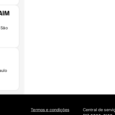
AIM
, São
aulo
Termos e condições
Central de servi