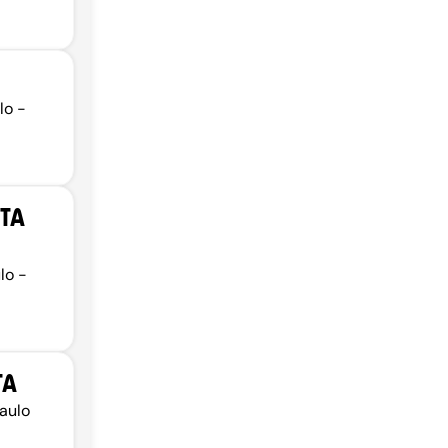
lo -
TA
lo -
TA
aulo