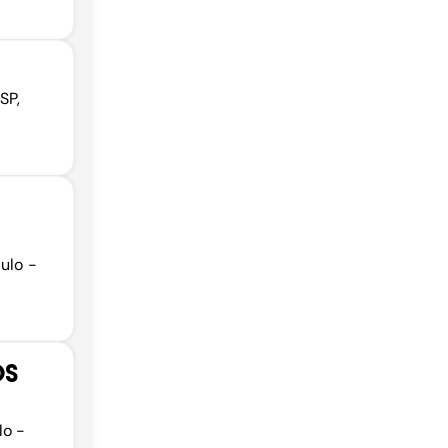
SP,
ulo -
OS
lo -