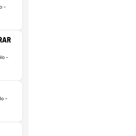
o -
RAR
lo -
lo -