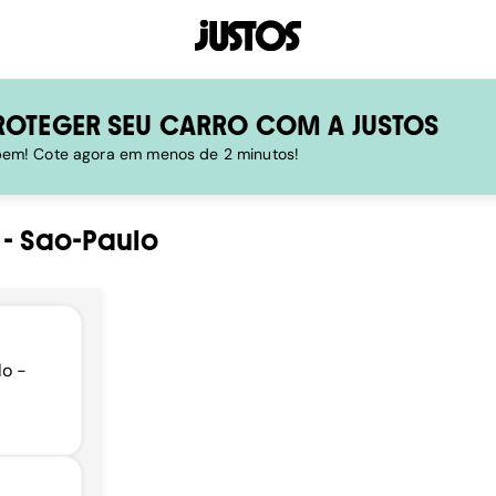
ROTEGER SEU CARRO COM A JUSTOS
 bem! Cote agora em menos de 2 minutos!
-
Sao-Paulo
lo -