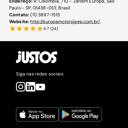
Endereço:
R. Colômbia, 710 - Jardim Europa, São
Paulo - SP, 01438-001, Brasil
Contato:
(11) 3897-1515
Website:
http://europamotorsjeep.com.br/
4.7
(
24
)
Siga nas redes sociais