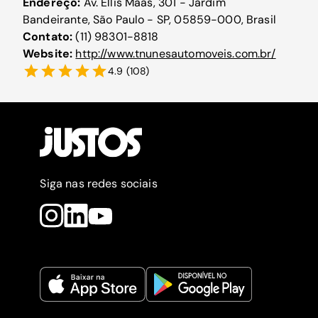
Endereço:
Av. Ellis Maas, 301 - Jardim
Bandeirante, São Paulo - SP, 05859-000, Brasil
Contato:
(11) 98301-8818
Website:
http://www.tnunesautomoveis.com.br/
4.9
(
108
)
Siga nas redes sociais