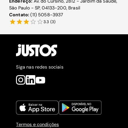
Endereço:
Av. do Cursino, 2812 - Jardim da Saúde,
São Paulo - SP, 04133-200, Brasil
Contato:
(11) 5058-3937
3.3
(
3
)
Siga nas redes sociais
Termos e condições