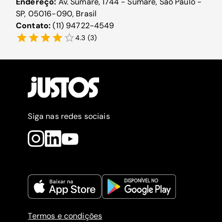
Endereço:
Av. Sumaré, 1744 - Sumaré, São Paulo -
SP, 05016-090, Brasil
Contato:
(11) 94722-4549
4.3
(
3
)
Siga nas redes sociais
Termos e condições