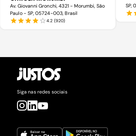
SP, 
Av. Giovanni Gronchi, 4321 - Morumbi, São
Paulo - SP, 05724-003, Brasil
4.2
(
920
)
Siga nas redes sociais