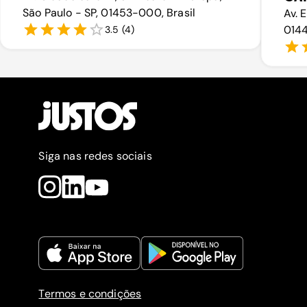
São Paulo - SP, 01453-000, Brasil
Av. 
0144
3.5
(
4
)
Siga nas redes sociais
Termos e condições