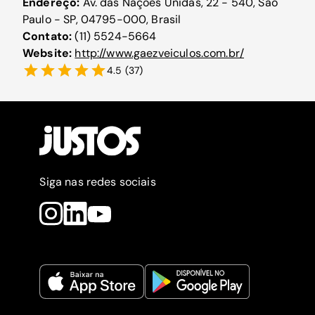
Endereço:
Av. das Nações Unidas, 22 - 540, São
Paulo - SP, 04795-000, Brasil
Contato:
(11) 5524-5664
Website:
http://www.gaezveiculos.com.br/
4.5
(
37
)
Siga nas redes sociais