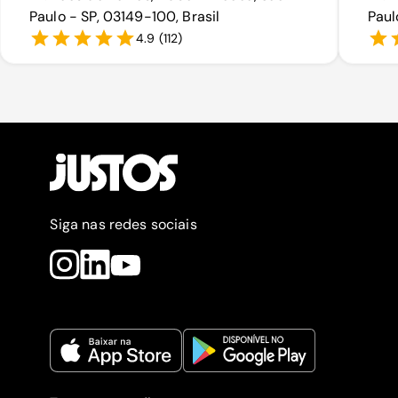
Paulo - SP, 03149-100, Brasil
Paul
4.9
(
112
)
Siga nas redes sociais