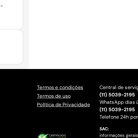
1-
Termos e condições
Central de servi
(11) 5039-2195
Termos de uso
WhatsApp dias ú
Política de Privacidade
(11) 5039-2195
‍Telefone 24h por
SAC:
informações gerai