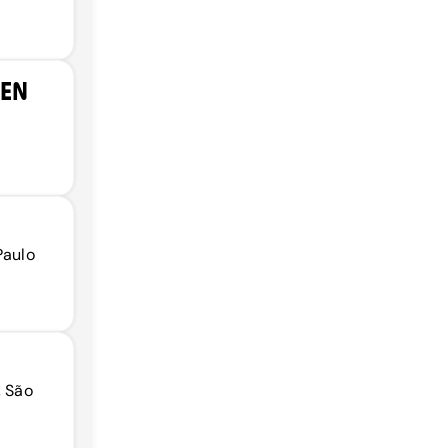
EN
Paulo
, São