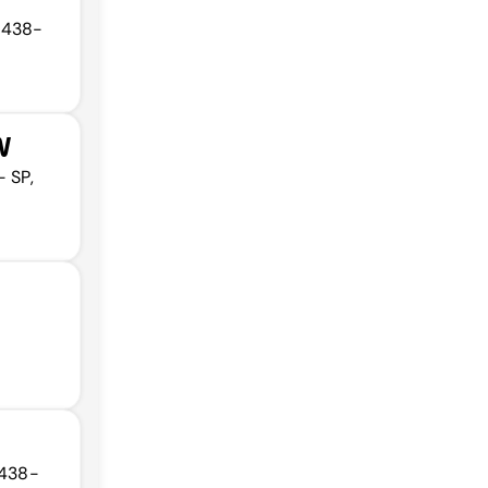
01438-
W
- SP,
1438-