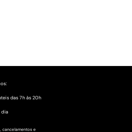
ços:
teis das 7h às 20h
 dia
s, cancelamentos e