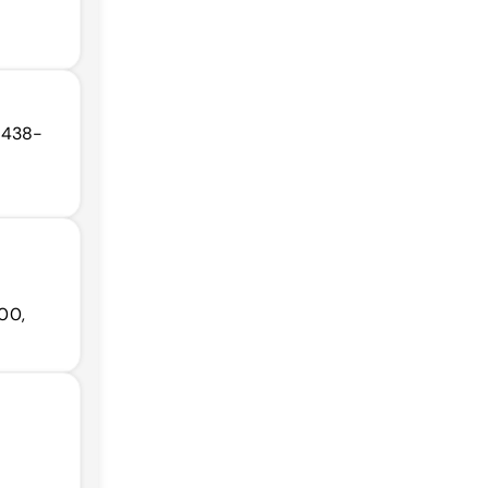
01438-
100,