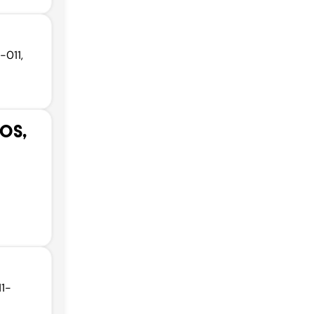
-011,
OS,
11-