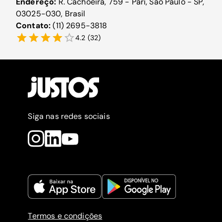
Endereço:
R. Cachoeira, 759 - Pari, São Paulo - SP,
03025-030, Brasil
Contato:
(11) 2695-3818
4.2
(
32
)
Siga nas redes sociais
Termos e condições