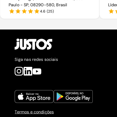
Paulo - SP, 08290-580, Brasil
Líde
4.6
(
25
)
Siga nas redes sociais
Termos e condições