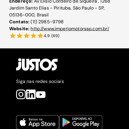
Endereço:
Av Elisio Cordeiro de Siqueira , 1268
Jardim Santo Elias - Pirituba, São Paulo - SP,
05136-000, Brasil
Contato:
(11) 2985-9798
Website:
http://www.imperiomotorssp.com.br/
4.9
(
69
)
Siga nas redes sociais