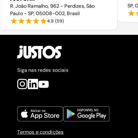
SP, 
R. João Ramalho, 962 - Perdizes, São
Paulo - SP, 05008-002, Brasil
4.9
(
59
)
Siga nas redes sociais
Termos e condições