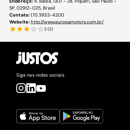
Endereço:
R. Balsa, 1301 - Jd. Piqueri, São Paulo -
SP, 02912-025, Brasil
Contato:
(11) 3933-4200
Website:
http://www.europamotors.com.br/
3
(
3
)
Siga nas redes sociais