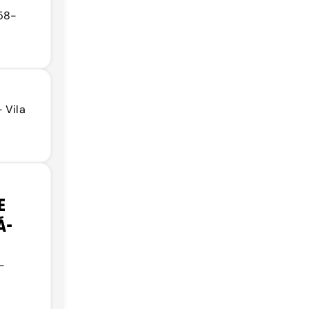
558-
 Vila
E
Á-
-