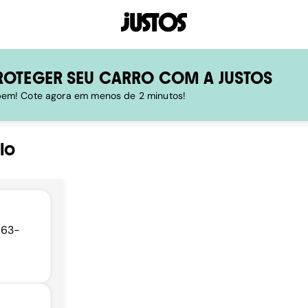
ROTEGER SEU CARRO COM A JUSTOS
 bem! Cote agora em menos de 2 minutos!
lo
563-