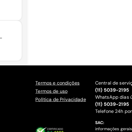
 -
Termos e condições
Central de servi
(11) 5039-2195
Termos de uso
WhatsApp dias ú
Política de Privacidade
(11) 5039-2195
‍Telefone 24h por
SAC:
informações gerai