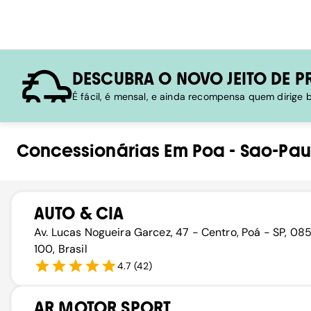
DESCUBRA O NOVO JEITO DE P
É fácil, é mensal, e ainda recompensa quem dirige
Concessionárias
Em
Poa
-
Sao-Pau
AUTO & CIA
Av. Lucas Nogueira Garcez, 47 - Centro, Poá - SP, 08
100, Brasil
4.7
(
42
)
AR MOTOR SPORT