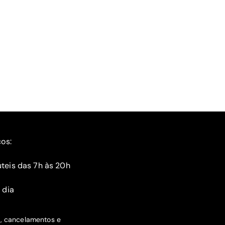
ços:
teis das 7h às 20h
 dia
s, cancelamentos e