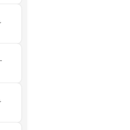
,
 -
,