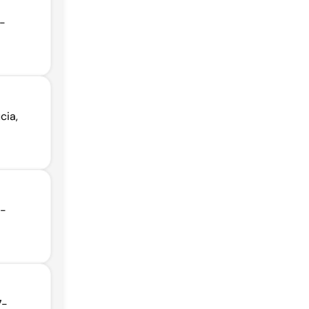
 -
cia,
 -
7-