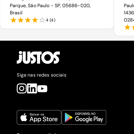
Parque, São Paulo - SP, 05686-020,
Paul
Brasil
1436
0284
4
(
4
)
Siga nas redes sociais