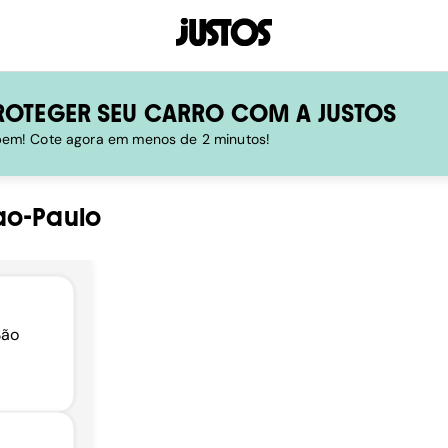
ROTEGER SEU CARRO COM A JUSTOS
 bem! Cote agora em menos de 2 minutos!
ao-Paulo
São