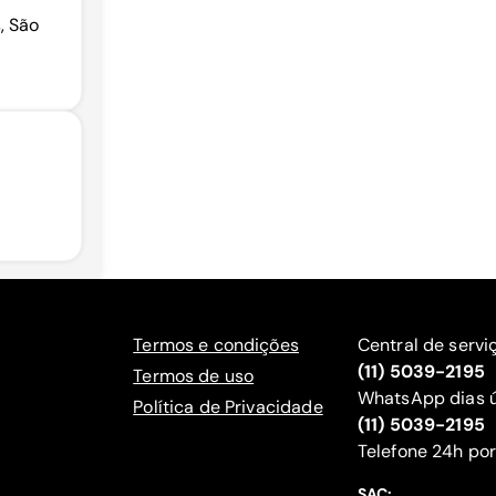
, São
Termos e condições
Central de servi
(11) 5039-2195
Termos de uso
WhatsApp dias ú
Política de Privacidade
(11) 5039-2195
‍Telefone 24h por
SAC: