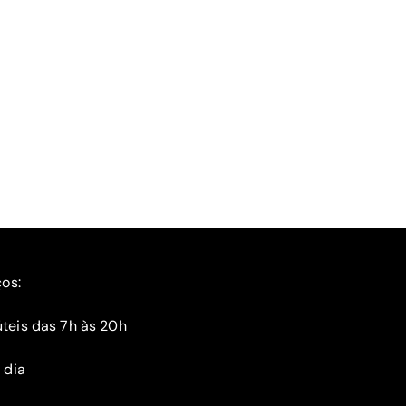
ços:
teis das 7h às 20h
 dia