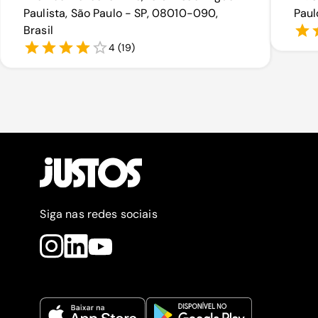
Paulista, São Paulo - SP, 08010-090,
Paul
Brasil
4
(
19
)
Siga nas redes sociais