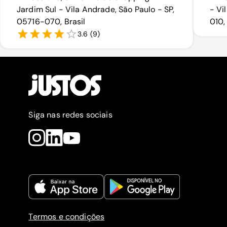
Jardim Sul - Vila Andrade, São Paulo - SP,
- Vi
05716-070, Brasil
010,
3.6
(
9
)
Siga nas redes sociais
Termos e condições