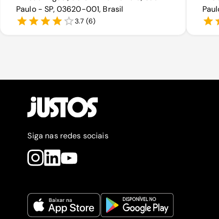
Paulo - SP, 03620-001, Brasil
Paul
3.7
(
6
)
Siga nas redes sociais