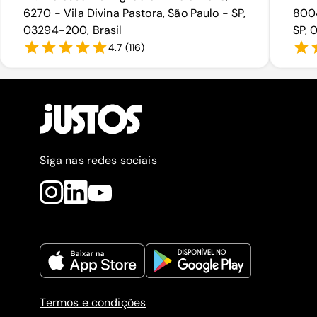
6270 - Vila Divina Pastora, São Paulo - SP,
8004
03294-200, Brasil
SP, 
4.7
(
116
)
Siga nas redes sociais
Termos e condições