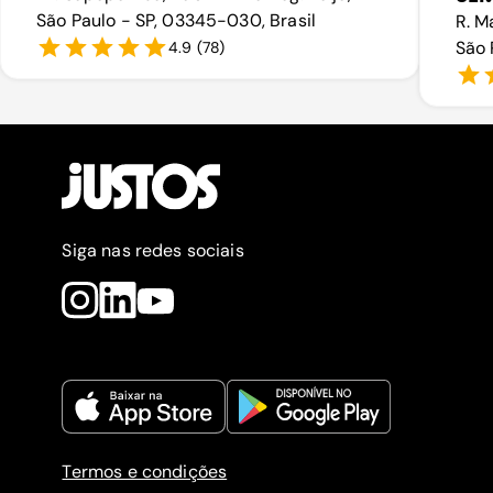
São Paulo - SP, 03345-030, Brasil
R. M
São 
4.9
(
78
)
Siga nas redes sociais
Termos e condições