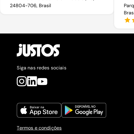
24804-706, Brasil
Parq
Bras
Siga nas redes sociais
Termos e condições