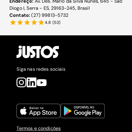
Endereço:
Av. Des. Mário da Silva Nunes, 645 - São
Diogo I, Serra - ES, 29163-245, Brasil
Contato:
(27) 99813-5732
4.8
(
53
)
Siga nas redes sociais
Termos e condições