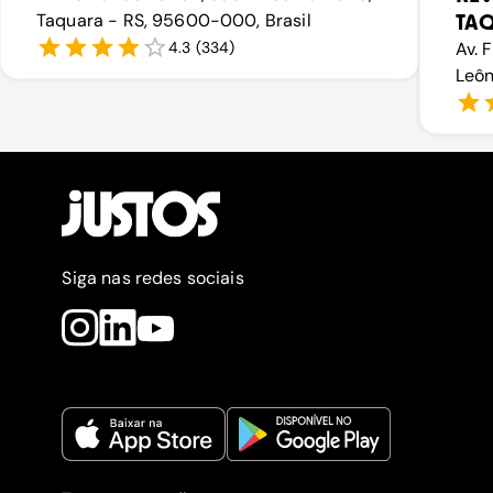
Taquara - RS, 95600-000, Brasil
TA
4.3
(
334
)
Av. 
Leôn
Siga nas redes sociais