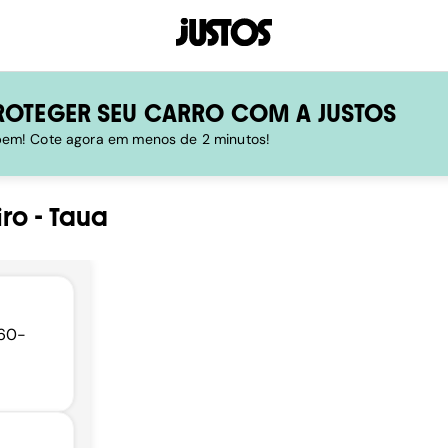
ROTEGER SEU CARRO COM A JUSTOS
 bem! Cote agora em menos de 2 minutos!
iro
-
Taua
660-