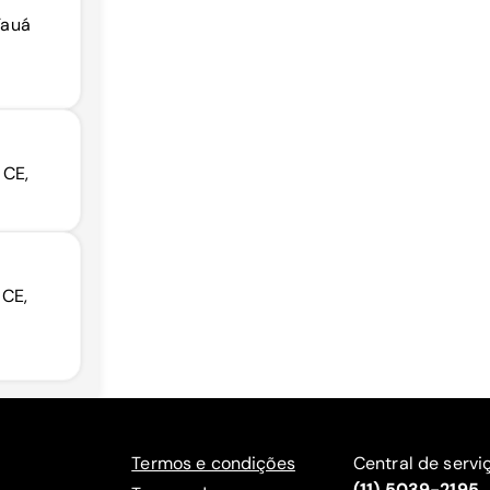
Tauá
 CE,
 CE,
Termos e condições
Central de servi
(11) 5039-2195