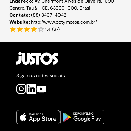
Endereço:
Av. Chermont Alves de Oliveira, 1690 -
Centro, Tauá - CE, 63660-000, Brasil
Contato:
(88) 3437-4042
Website:
http://www.potymotos.com.br/
4.4
(
67
)
Siga nas redes sociais