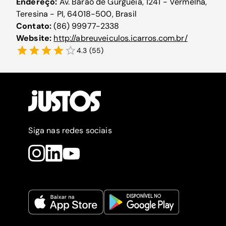
Endereço:
Av. Barão de Gurguéia, 1241 - Vermelha,
Teresina - PI, 64018-500, Brasil
Contato:
(86) 99977-2338
Website:
http://abreuveiculos.icarros.com.br/
4.3
(
55
)
Siga nas redes sociais