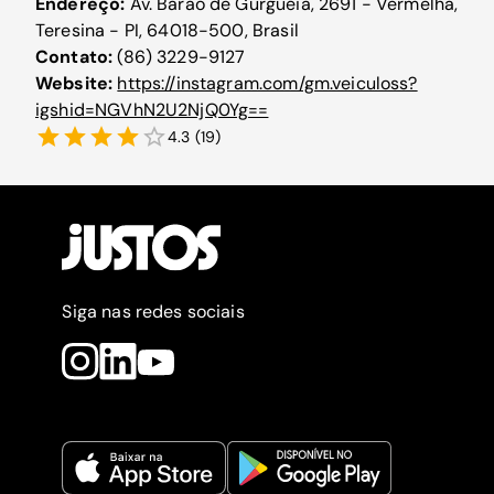
Endereço:
Av. Barão de Gurguéia, 2691 - Vermelha,
Teresina - PI, 64018-500, Brasil
Contato:
(86) 3229-9127
Website:
https://instagram.com/gm.veiculoss?
igshid=NGVhN2U2NjQ0Yg==
4.3
(
19
)
Siga nas redes sociais