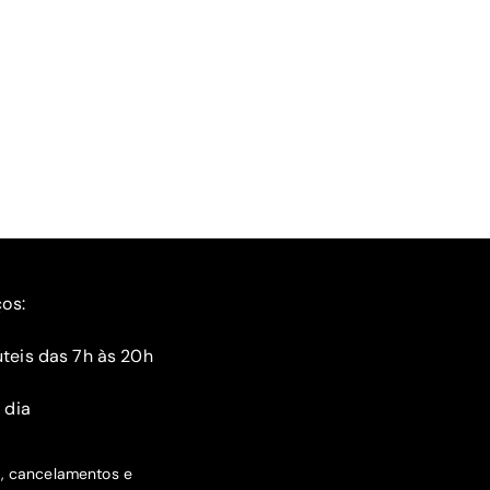
ços:
teis das 7h às 20h
 dia
s, cancelamentos e