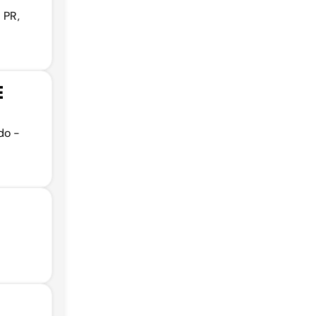
 PR,
E
do -