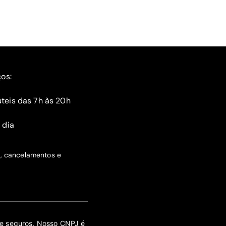
ços:
teis das 7h às 20h
 dia
s, cancelamentos e
 de seguros. Nosso CNPJ é