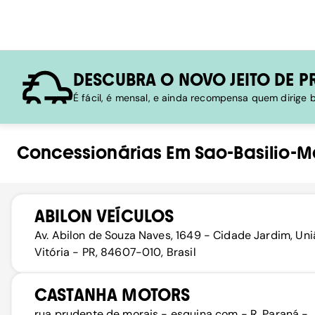
DESCUBRA O NOVO JEITO DE P
É fácil, é mensal, e ainda recompensa quem dirige
Concessionárias
Em
Sao-Basilio-
ABILON VEÍCULOS
Av. Abilon de Souza Naves, 1649 - Cidade Jardim, Un
Vitória - PR, 84607-010, Brasil
CASTANHA MOTORS
rua prudente de morais - esquina com - R. Paraná -