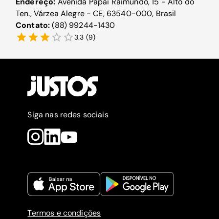
Endereço:
Avenida Papai Raimundo, 15 - Alto do
Ten., Várzea Alegre - CE, 63540-000, Brasil
Contato:
(88) 99244-1430
3.3
(
9
)
Siga nas redes sociais
Termos e condições