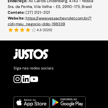
Endereço:
Av. Carlos Lindenberg, 4743 - Nossa
Sra. da Penha, Vila Velha - ES, 29110-175, Brasil
Contato:
(27) 2121-2121
Website:
https://www.vessachevrolet.com.br/?
cid=meu_negocio-ddp-198339
4.3
(
1220
)
Siga nas redes sociais