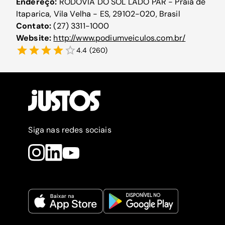
Endereço:
RODOVIA DO SOL LADO PAR - Praia de
Itaparica, Vila Velha - ES, 29102-020, Brasil
Contato:
(27) 3311-1000
Website:
http://www.podiumveiculos.com.br/
4.4
(
260
)
Siga nas redes sociais