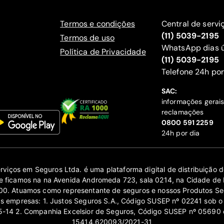
Termos e condições
Central de servi
(11) 5039-2195
Termos de uso
WhatsApp dias ú
Política de Privacidade
(11) 5039-2195
‍Telefone 24h por
SAC:
informações gerai
reclamações
‍0800 591 2259
24h por dia
erviços em Seguros Ltda. é uma plataforma digital de distribuição
 ficamos na na Avenida Andromeda 723, sala 0214, na Cidade de 
0. Atuamos como representante de seguros e nossos Produtos Se
as empresas: 1. Justos Seguros S.A., Código SUSEP nº 02241 sob o
14 2. Companhia Excelsior de Seguros, Código SUSEP nº 05690 
15414.620093/2021-31